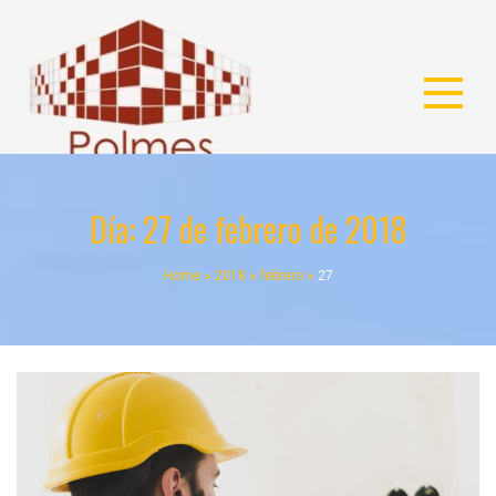
Skip
to
content
Polmes
GRUPO POLMES CONSTRUCCION Y REFORMA
Día:
27 de febrero de 2018
Home
2018
febrero
27