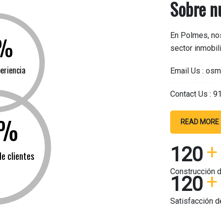
Sobre n
En Polmes, no
%
sector inmobil
eriencia
Email Us :
osm
Contact Us :
9
0%
READ MORE
120
de clientes
Construcción 
120
Satisfacción d